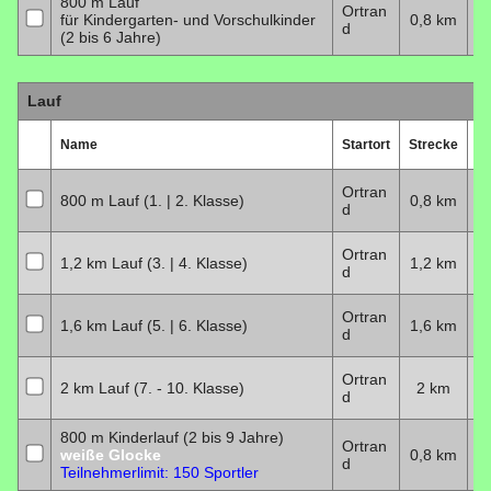
800 m Lauf
Ortran
für Kindergarten- und Vorschulkinder
0,8 km
1
d
(2 bis 6 Jahre)
Lauf
Name
Startort
Strecke
D
Ortran
800 m Lauf (1. | 2. Klasse)
0,8 km
1
d
Ortran
1,2 km Lauf (3. | 4. Klasse)
1,2 km
1
d
Ortran
1,6 km Lauf (5. | 6. Klasse)
1,6 km
1
d
Ortran
2 km Lauf (7. - 10. Klasse)
2 km
1
d
800 m Kinderlauf (2 bis 9 Jahre)
Ortran
weiße Glocke
0,8 km
2
d
Teilnehmerlimit: 150 Sportler