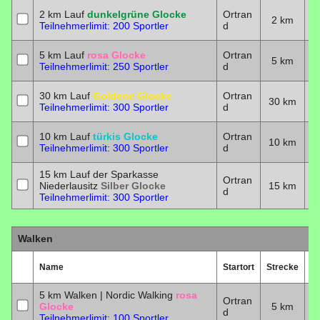
2 km Lauf
dunkelgrüne Glocke
Ortran
2 km
2
Teilnehmerlimit: 200 Sportler
d
5 km Lauf
rosa Glocke
Ortran
5 km
2
Teilnehmerlimit: 250 Sportler
d
30 km Lauf
Goldene Glocke
Ortran
30 km
2
Teilnehmerlimit: 300 Sportler
d
10 km Lauf
türkis Glocke
Ortran
10 km
2
Teilnehmerlimit: 300 Sportler
d
15 km Lauf der Sparkasse
Ortran
Niederlausitz
Silber Glocke
15 km
2
d
Teilnehmerlimit: 300 Sportler
Walken
Name
Startort
Strecke
D
5 km Walken | Nordic Walking
rosa
Ortran
Glocke
5 km
2
d
Teilnehmerlimit: 100 Sportler