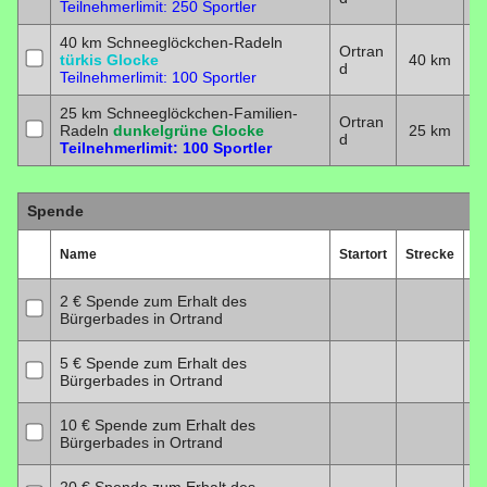
Teilnehmerlimit: 250 Sportler
40 km Schneeglöckchen-Radeln
Ortran
türkis Glocke
40 km
2
d
Teilnehmerlimit: 100 Sportler
25 km Schneeglöckchen-Familien-
Ortran
Radeln
dunkelgrüne Glocke
25 km
2
d
Teilnehmerlimit: 100 Sportler
Spende
Name
Startort
Strecke
D
2 € Spende zum Erhalt des
Bürgerbades in Ortrand
5 € Spende zum Erhalt des
Bürgerbades in Ortrand
10 € Spende zum Erhalt des
Bürgerbades in Ortrand
20 € Spende zum Erhalt des