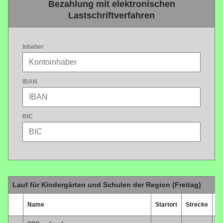
Bezahlung mit elektronischen
Lastschriftverfahren
Inhaber
IBAN
BIC
Lauf für Kindergärten und Schulen der Region (Freitag)
Name
Startort
Strecke
D