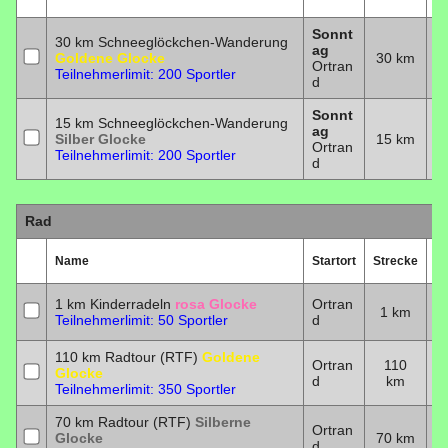
Sonnt
30 km Schneeglöckchen-Wanderung
ag
Goldene Glocke
30 km
2
Ortran
Teilnehmerlimit: 200 Sportler
d
Sonnt
15 km Schneeglöckchen-Wanderung
ag
Silber Glocke
15 km
2
Ortran
Teilnehmerlimit: 200 Sportler
d
Rad
Name
Startort
Strecke
D
1 km Kinderradeln
rosa Glocke
Ortran
1 km
2
Teilnehmerlimit: 50 Sportler
d
110 km Radtour (RTF)
Goldene
Ortran
110
Glocke
2
d
km
Teilnehmerlimit: 350 Sportler
70 km Radtour (RTF)
Silberne
Ortran
Glocke
70 km
2
d