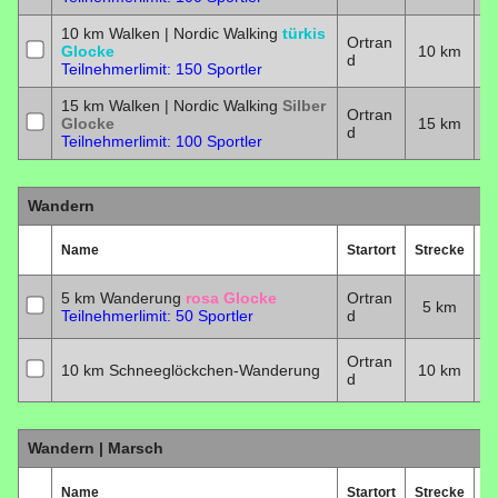
10 km Walken | Nordic Walking
türkis
Ortran
Glocke
10 km
2
d
Teilnehmerlimit: 150 Sportler
15 km Walken | Nordic Walking
Silber
Ortran
Glocke
15 km
2
d
Teilnehmerlimit: 100 Sportler
Wandern
Name
Startort
Strecke
D
5 km Wanderung
rosa Glocke
Ortran
5 km
2
Teilnehmerlimit: 50 Sportler
d
Ortran
10 km Schneeglöckchen-Wanderung
10 km
2
d
Wandern | Marsch
Name
Startort
Strecke
D