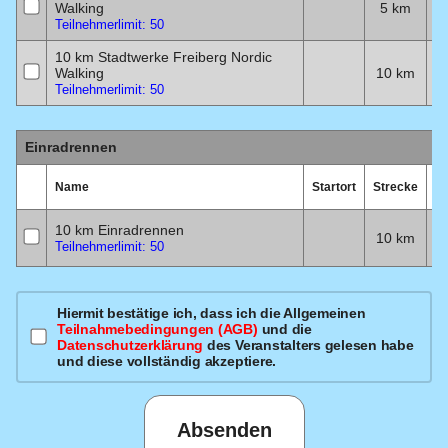
Walking
5 km
1
Teilnehmerlimit: 50
10 km Stadtwerke Freiberg Nordic
Walking
10 km
1
Teilnehmerlimit: 50
Einradrennen
Name
Startort
Strecke
D
10 km Einradrennen
10 km
1
Teilnehmerlimit: 50
Hiermit bestätige ich, dass ich die Allgemeinen
Teilnahmebedingungen (AGB)
und die
Datenschutzerklärung
des Veranstalters gelesen habe
und diese vollständig akzeptiere.
Absenden