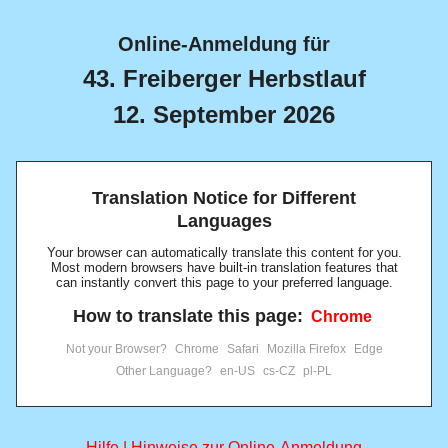
Online-Anmeldung für
43. Freiberger Herbstlauf
12. September 2026
Translation Notice for Different
Languages
Your browser can automatically translate this content for you.
Most modern browsers have built-in translation features that
can instantly convert this page to your preferred language.
How to translate this page:
Chrome
Not your Browser?
Chrome
Safari
Mozilla Firefox
Edge
Other Language?
en-US
cs-CZ
pl-PL
Hilfe | Hinweise zur Online-Anmeldung