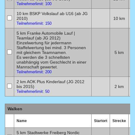
Teilnehmerlimit: 100
10 km BSKP Volkslauf ab U16 (ab JG
2010)
10 km
1
Teilnehmerlimit: 150
5 km Franke Automobile Lauf |
Teamlauf (ab JG 2012)
Einzelwertung für jedermann
Staffelwertung bei mind. 3 Personen
mit gleichem Teamnamen.
5 km
1
Es werden die 3 schnellsten
unabhängig vom Geschlecht in einer
Mannschaft gewertet.
Teilnehmerlimit: 200
2 km AOK Plus Kinderlauf (JG 2012
bis 2015)
2 km
1
Teilnehmerlimit: 50
Walken
Name
Startort
Strecke
D
5 km Stadtwerke Freiberg Nordic