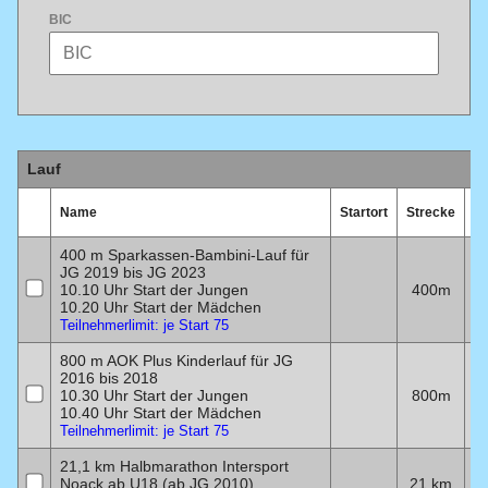
BIC
Lauf
Name
Startort
Strecke
D
400 m Sparkassen-Bambini-Lauf für
JG 2019 bis JG 2023
10.10 Uhr Start der Jungen
400m
1
10.20 Uhr Start der Mädchen
Teilnehmerlimit: je Start 75
800 m AOK Plus Kinderlauf für JG
2016 bis 2018
10.30 Uhr Start der Jungen
800m
1
10.40 Uhr Start der Mädchen
Teilnehmerlimit: je Start 75
21,1 km Halbmarathon Intersport
Noack ab U18 (ab JG 2010)
21 km
1